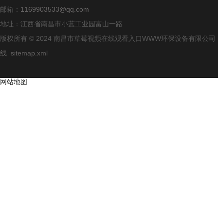
邮箱：
1169903533@qq.com
地址：江西省南昌市小蓝工业园富山一路
版权所有 © 2024 南昌市草莓视频在线观看入口WWW环保设备有限公
线
sitemap.xml
网站地图