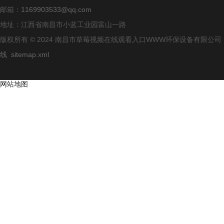
邮箱：
1169903533@qq.com
地址：江西省南昌市小蓝工业园富山一路
版权所有 © 2024 南昌市草莓视频在线观看入口WWW环保设备有限公
线
sitemap.xml
网站地图